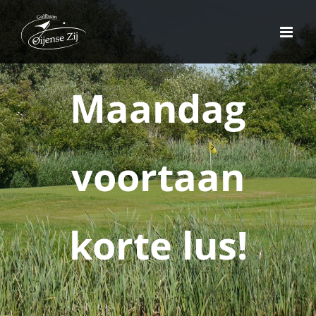
Ga
naar
inhoud
Maandag
voortaan
korte lus!