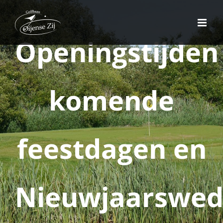
Ga
naar
inhoud
Openingstijden
komende
feestdagen en
Nieuwjaarsweds