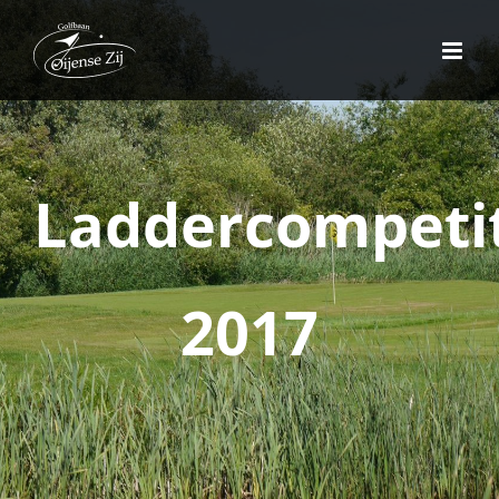
Ga
naar
inhoud
Laddercompeti
2017