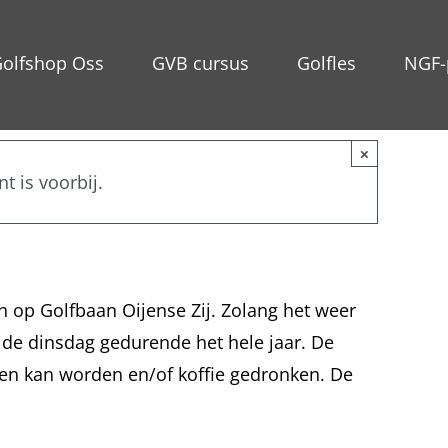
olfshop Oss
GVB cursus
Golfles
NGF-
×
t is voorbij.
s 1, 2023 @ 09:00
-
12:00
 op Golfbaan Oijense Zij. Zolang het weer
de dinsdag gedurende het hele jaar. De
gen kan worden en/of koffie gedronken. De