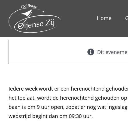
Ga
naar
Home
G
inhoud
Dit evenemen
Herenochtend
augustu
Iedere week wordt er een herenochtend gehouden
het toelaat, wordt de herenochtend gehouden op 
baan is om 9 uur open, zodat er nog wat ingesla
wedstrijd begint dan om 09:30 uur.