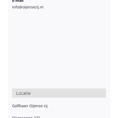
E-mail
info@oijensezij.nl
Locatie
Golfbaan Oijense zij
Oijenseweg 272